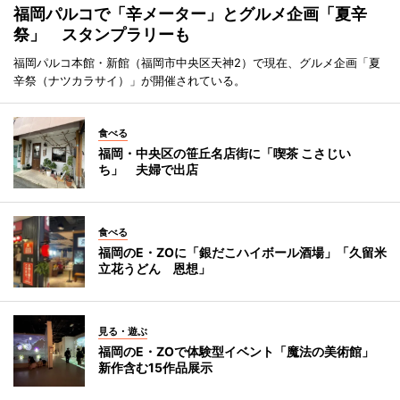
福岡パルコで「辛メーター」とグルメ企画「夏辛
祭」 スタンプラリーも
福岡パルコ本館・新館（福岡市中央区天神2）で現在、グルメ企画「夏
辛祭（ナツカラサイ）」が開催されている。
食べる
福岡・中央区の笹丘名店街に「喫茶 こさじい
ち」 夫婦で出店
食べる
福岡のE・ZOに「銀だこハイボール酒場」「久留米
立花うどん 恩想」
見る・遊ぶ
福岡のE・ZOで体験型イベント「魔法の美術館」
新作含む15作品展示