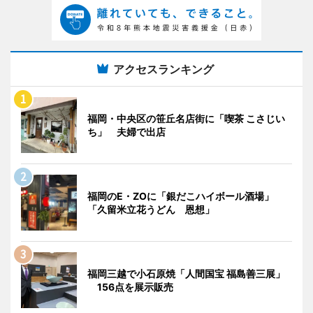
アクセスランキング
福岡・中央区の笹丘名店街に「喫茶 こさじい
ち」 夫婦で出店
福岡のE・ZOに「銀だこハイボール酒場」
「久留米立花うどん 恩想」
福岡三越で小石原焼「人間国宝 福島善三展」
156点を展示販売