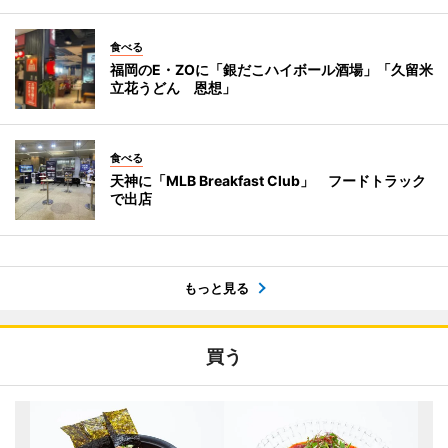
食べる
福岡のE・ZOに「銀だこハイボール酒場」「久留米
立花うどん 恩想」
食べる
天神に「MLB Breakfast Club」 フードトラック
で出店
もっと見る
買う