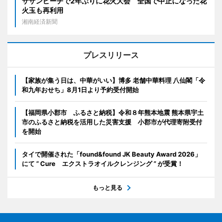
サザンビーチで2年ぶりに花火大会 全国で中止になった花
火玉も再利用
湘南経済新聞
プレスリリース
【家族が集う日は、中華がいい】博多 老舗中華料理 八仙閣「令
和九年おせち」8月1日より予約受付開始
【福岡県小郡市 ふるさと納税】令和８年熊本地震 熊本県宇土
市のふるさと納税を活用した災害支援 小郡市が代理寄附受付
を開始
タイで開催された「found&found JK Beauty Award 2026」
にて “ Cure エクストラオイルクレンジング ” が受賞！
もっと見る