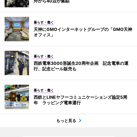
外から40店が集結
暮らす・働く
天神にGMOインターネットグループの「GMO天神
オフィス」
暮らす・働く
西鉄電車3000形誕生20周年企画 記念電車の運
行、記念ビール販売も
暮らす・働く
西鉄とLINEヤフーコミュニケーションズ協定5周
年 ラッピング電車運行
もっと見る