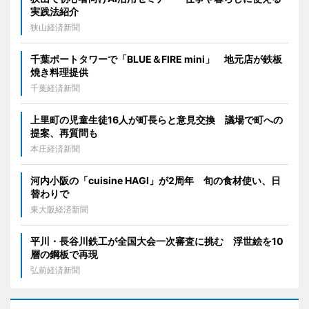
実践法紹介
狭山経済新聞
千葉ポートタワーで「BLUE＆FIRE mini」 地元店が鉄板
焼き料理提供
千葉経済新聞
上里町の児童生徒16人が町長らと意見交換 議場で町への
提案、再質問も
本庄経済新聞
河内小阪の「cuisine HAGI」が2周年 旬の食材使い、日
替わりで
東大阪経済新聞
平川・長谷川鉄工が全国大会一次審査に挑む 浮世絵を10
層の鋼板で再現
弘前経済新聞