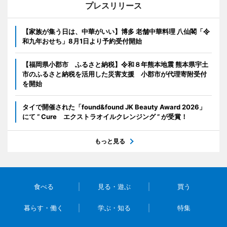
プレスリリース
【家族が集う日は、中華がいい】博多 老舗中華料理 八仙閣「令
和九年おせち」8月1日より予約受付開始
【福岡県小郡市 ふるさと納税】令和８年熊本地震 熊本県宇土
市のふるさと納税を活用した災害支援 小郡市が代理寄附受付
を開始
タイで開催された「found&found JK Beauty Award 2026」
にて “ Cure エクストラオイルクレンジング ” が受賞！
もっと見る
食べる
見る・遊ぶ
買う
暮らす・働く
学ぶ・知る
特集