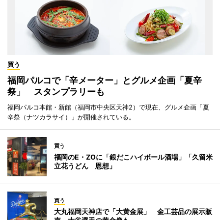
買う
福岡パルコで「辛メーター」とグルメ企画「夏辛
祭」 スタンプラリーも
福岡パルコ本館・新館（福岡市中央区天神2）で現在、グルメ企画「夏
辛祭（ナツカラサイ）」が開催されている。
買う
福岡のE・ZOに「銀だこハイボール酒場」「久留米
立花うどん 恩想」
買う
大丸福岡天神店で「大黄金展」 金工芸品の展示販