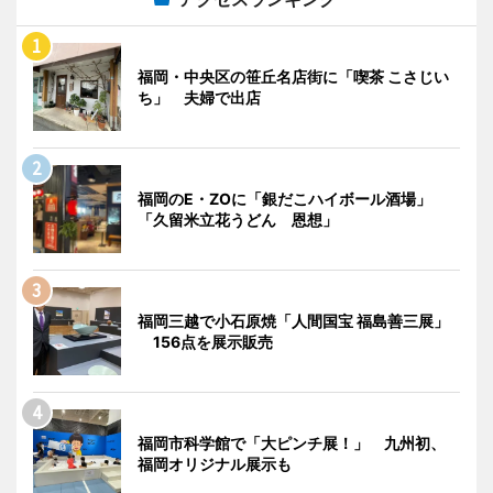
福岡・中央区の笹丘名店街に「喫茶 こさじい
ち」 夫婦で出店
福岡のE・ZOに「銀だこハイボール酒場」
「久留米立花うどん 恩想」
福岡三越で小石原焼「人間国宝 福島善三展」
156点を展示販売
福岡市科学館で「大ピンチ展！」 九州初、
福岡オリジナル展示も