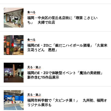
食べる
福岡・中央区の笹丘名店街に「喫茶 こさじい
ち」 夫婦で出店
食べる
福岡のE・ZOに「銀だこハイボール酒場」「久留米
立花うどん 恩想」
見る・遊ぶ
福岡のE・ZOで体験型イベント「魔法の美術館」
新作含む15作品展示
見る・遊ぶ
福岡市科学館で「大ピンチ展！」 九州初、福岡オ
リジナル展示も