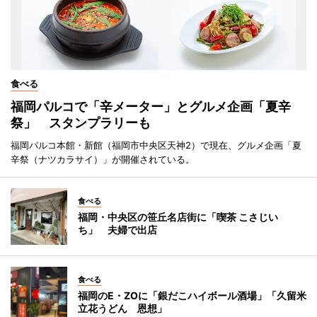
食べる
福岡パルコで「辛メーター」とグルメ企画「夏辛
祭」 スタンプラリーも
福岡パルコ本館・新館（福岡市中央区天神2）で現在、グルメ企画「夏
辛祭（ナツカラサイ）」が開催されている。
食べる
福岡・中央区の笹丘名店街に「喫茶 こさじい
ち」 夫婦で出店
食べる
福岡のE・ZOに「銀だこハイボール酒場」「久留米
立花うどん 恩想」