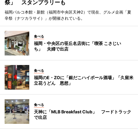
祭」 スタンプラリーも
福岡パルコ本館・新館（福岡市中央区天神2）で現在、グルメ企画「夏
辛祭（ナツカラサイ）」が開催されている。
食べる
福岡・中央区の笹丘名店街に「喫茶 こさじい
ち」 夫婦で出店
食べる
福岡のE・ZOに「銀だこハイボール酒場」「久留米
立花うどん 恩想」
食べる
天神に「MLB Breakfast Club」 フードトラック
で出店