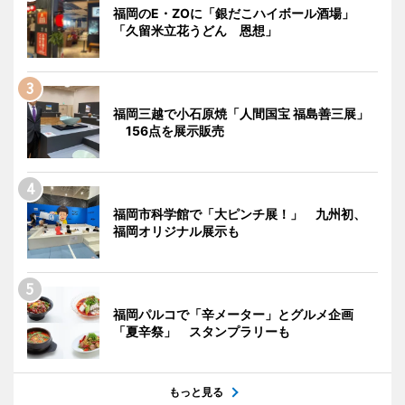
福岡のE・ZOに「銀だこハイボール酒場」
「久留米立花うどん 恩想」
福岡三越で小石原焼「人間国宝 福島善三展」
156点を展示販売
福岡市科学館で「大ピンチ展！」 九州初、
福岡オリジナル展示も
福岡パルコで「辛メーター」とグルメ企画
「夏辛祭」 スタンプラリーも
もっと見る