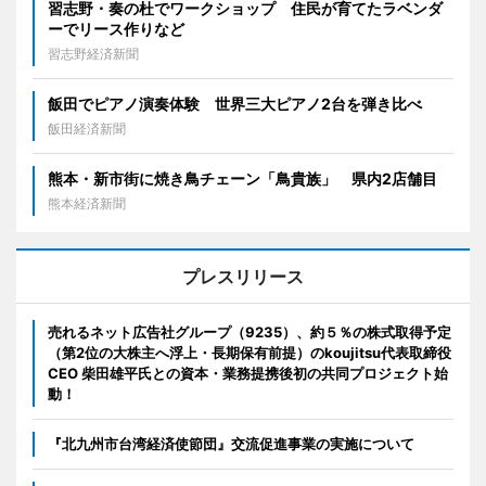
習志野・奏の杜でワークショップ 住民が育てたラベンダ
ーでリース作りなど
習志野経済新聞
飯田でピアノ演奏体験 世界三大ピアノ2台を弾き比べ
飯田経済新聞
熊本・新市街に焼き鳥チェーン「鳥貴族」 県内2店舗目
熊本経済新聞
プレスリリース
売れるネット広告社グループ（9235）、約５％の株式取得予定
（第2位の大株主へ浮上・長期保有前提）のkoujitsu代表取締役
CEO 柴田雄平氏との資本・業務提携後初の共同プロジェクト始
動！
『北九州市台湾経済使節団』交流促進事業の実施について