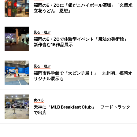
福岡のE・ZOに「銀だこハイボール酒場」「久留米
立花うどん 恩想」
見る・遊ぶ
福岡のE・ZOで体験型イベント「魔法の美術館」
新作含む15作品展示
見る・遊ぶ
福岡市科学館で「大ピンチ展！」 九州初、福岡オ
リジナル展示も
食べる
天神に「MLB Breakfast Club」 フードトラック
で出店