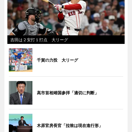
吉田は２安打１打点 大リーグ
千賀の力投 大リーグ
高市首相靖国参拝「適切に判断」
木原官房長官「拉致は現在進行形」