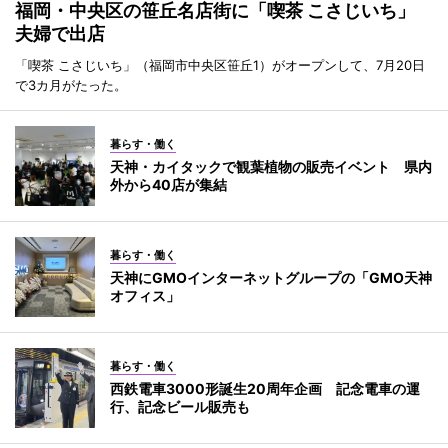
福岡・中央区の笹丘名店街に「喫茶 こさじいち」
夫婦で出店
「喫茶 こさじいち」（福岡市中央区笹丘1）がオープンして、7月20日
で3カ月がたった。
暮らす・働く
天神・カイタックで観葉植物の販売イベント 県内
外から40店が集結
暮らす・働く
天神にGMOインターネットグループの「GMO天神
オフィス」
暮らす・働く
西鉄電車3000形誕生20周年企画 記念電車の運
行、記念ビール販売も