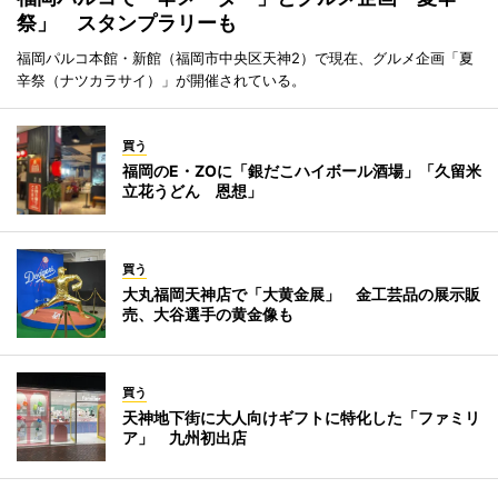
祭」 スタンプラリーも
福岡パルコ本館・新館（福岡市中央区天神2）で現在、グルメ企画「夏
辛祭（ナツカラサイ）」が開催されている。
買う
福岡のE・ZOに「銀だこハイボール酒場」「久留米
立花うどん 恩想」
買う
大丸福岡天神店で「大黄金展」 金工芸品の展示販
売、大谷選手の黄金像も
買う
天神地下街に大人向けギフトに特化した「ファミリ
ア」 九州初出店