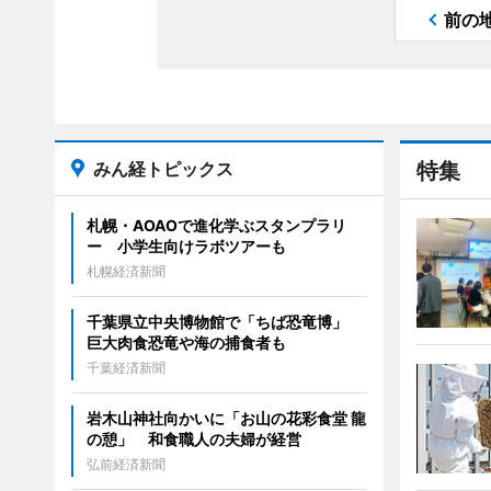
前の
みん経トピックス
特集
札幌・AOAOで進化学ぶスタンプラリ
ー 小学生向けラボツアーも
札幌経済新聞
千葉県立中央博物館で「ちば恐竜博」
巨大肉食恐竜や海の捕食者も
千葉経済新聞
岩木山神社向かいに「お山の花彩食堂 龍
の憩」 和食職人の夫婦が経営
弘前経済新聞