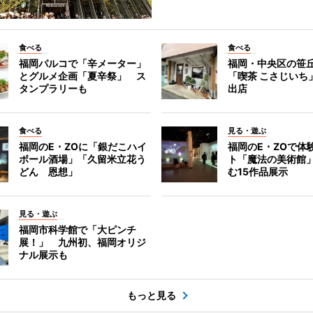
食べる
食べる
福岡パルコで「辛メーター」
福岡・中央区の笹
とグルメ企画「夏辛祭」 ス
「喫茶 こさじいち
タンプラリーも
出店
食べる
見る・遊ぶ
福岡のE・ZOに「銀だこハイ
福岡のE・ZOで体
ボール酒場」「久留米立花う
ト「魔法の美術館
どん 恩想」
む15作品展示
見る・遊ぶ
福岡市科学館で「大ピンチ
展！」 九州初、福岡オリジ
ナル展示も
もっと見る