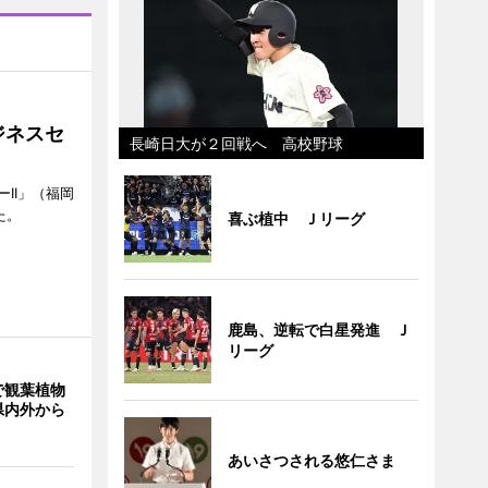
ジネスセ
長崎日大が２回戦へ 高校野球
II」（福岡
た。
喜ぶ植中 Ｊリーグ
鹿島、逆転で白星発進 Ｊ
リーグ
で観葉植物
県内外から
あいさつされる悠仁さま