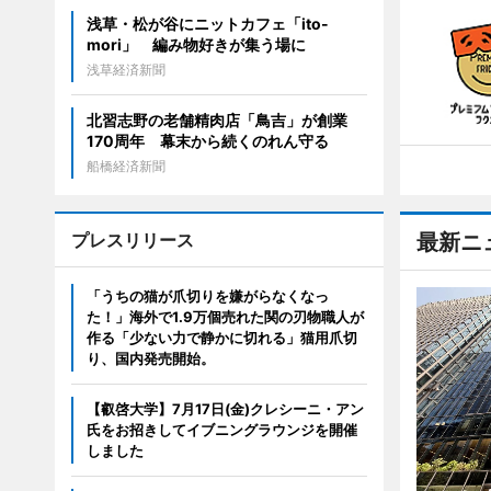
浅草・松が谷にニットカフェ「ito-
mori」 編み物好きが集う場に
浅草経済新聞
北習志野の老舗精肉店「鳥吉」が創業
170周年 幕末から続くのれん守る
船橋経済新聞
プレスリリース
最新ニ
「うちの猫が爪切りを嫌がらなくなっ
た！」海外で1.9万個売れた関の刃物職人が
作る「少ない力で静かに切れる」猫用爪切
り、国内発売開始。
【叡啓大学】7月17日(金)クレシーニ・アン
氏をお招きしてイブニングラウンジを開催
しました