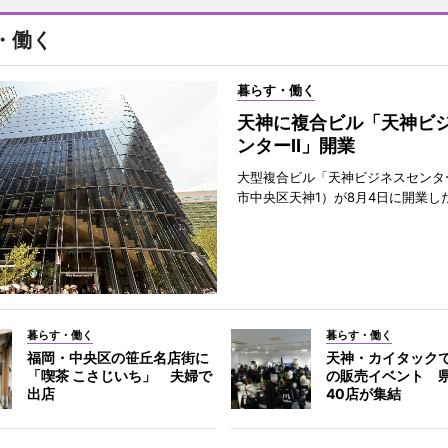
・働く
暮らす・働く
天神に複合ビル「天神ビ
ンターII」開業
大型複合ビル「天神ビジネスセンター
市中央区天神1）が8月4日に開業し
暮らす・働く
暮らす・働く
福岡・中央区の笹丘名店街に
天神・カイタック
「喫茶 こさじいち」 夫婦で
の販売イベント 
出店
40店が集結