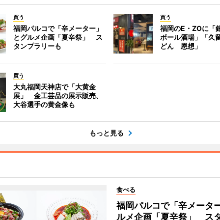
買う
買う
福岡パルコで「辛メーター」
福岡のE・ZOに「
とグルメ企画「夏辛祭」 ス
ボール酒場」「久
タンプラリーも
どん 恩想」
買う
大丸福岡天神店で「大黄金
展」 金工芸品の展示販売、
大谷選手の黄金像も
もっと見る
食べる
福岡パルコで「辛メータ
ルメ企画「夏辛祭」 ス