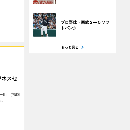
プロ野球・西武２―５ソフ
トバンク
もっと見る
ジネスセ
II」（福岡
た。