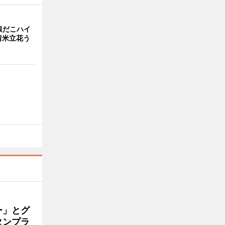
銀だこハイ
留米立花う
ー」とグ
タンプラ