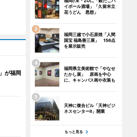
福岡のE・ZOに「銀だこハ
イボール酒場」「久留米立
花うどん 恩想」
福岡三越で小石原焼「人間
国宝 福島善三展」 156点
を展示販売
福岡県立美術館で「やなせ
」が福岡
たかし展」 原画を中心
に、キャンバス画や衣装も
天神に複合ビル「天神ビジ
ネスセンターII」開業
もっと見る