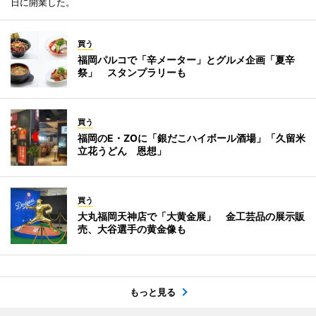
日に開業した。
買う
福岡パルコで「辛メーター」とグルメ企画「夏辛
祭」 スタンプラリーも
買う
福岡のE・ZOに「銀だこハイボール酒場」「久留米
立花うどん 恩想」
買う
大丸福岡天神店で「大黄金展」 金工芸品の展示販
売、大谷選手の黄金像も
もっと見る