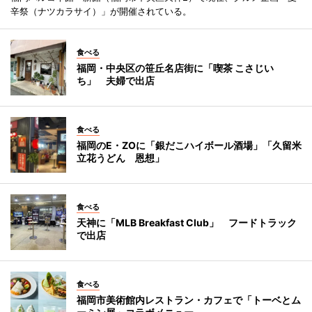
辛祭（ナツカラサイ）」が開催されている。
食べる
福岡・中央区の笹丘名店街に「喫茶 こさじい
ち」 夫婦で出店
食べる
福岡のE・ZOに「銀だこハイボール酒場」「久留米
立花うどん 恩想」
食べる
天神に「MLB Breakfast Club」 フードトラック
で出店
食べる
福岡市美術館内レストラン・カフェで「トーベとム