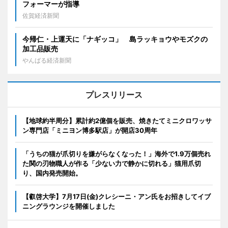
フォーマーが指導
佐賀経済新聞
今帰仁・上運天に「ナギッコ」 島ラッキョウやモズクの
加工品販売
やんばる経済新聞
プレスリリース
【地球約半周分】累計約2億個を販売、焼きたてミニクロワッサ
ン専門店「ミニヨン博多駅店」が開店30周年
「うちの猫が爪切りを嫌がらなくなった！」海外で1.9万個売れ
た関の刃物職人が作る「少ない力で静かに切れる」猫用爪切
り、国内発売開始。
【叡啓大学】7月17日(金)クレシーニ・アン氏をお招きしてイブ
ニングラウンジを開催しました