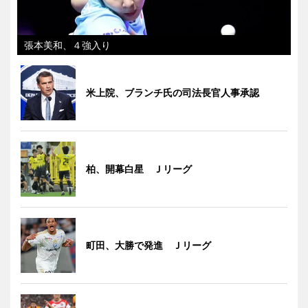
張本美和、４強入り
米上院、ブランチ氏の司法長官人事承認
柏、開幕白星 Ｊリーグ
町田、大勝で発進 Ｊリーグ