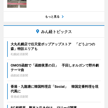
もっと見る
みん経トピックス
大丸札幌店で任天堂ポップアップストア 「どうぶつの
森」特設エリアも
札幌経済新聞
OMO5函館で「函館夜景の日」 手回しオルガンで野外劇
テーマ曲
函館経済新聞
香港・九龍塘に韓国料理店「Social」 韓国定番料理を現
代風に
香港経済新聞
SC相模原、熊本と引き分け J3リーグ開幕