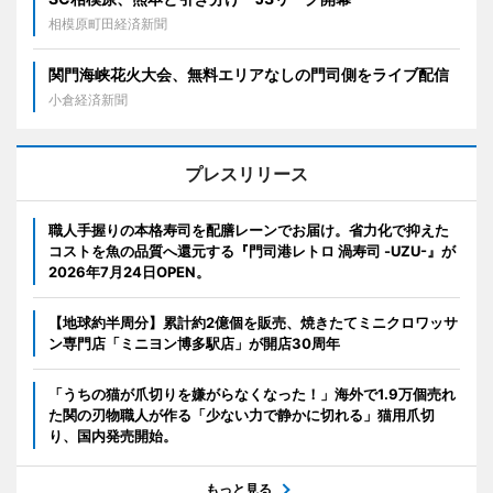
相模原町田経済新聞
関門海峡花火大会、無料エリアなしの門司側をライブ配信
小倉経済新聞
プレスリリース
職人手握りの本格寿司を配膳レーンでお届け。省力化で抑えた
コストを魚の品質へ還元する『門司港レトロ 渦寿司 -UZU-』が
2026年7月24日OPEN。
【地球約半周分】累計約2億個を販売、焼きたてミニクロワッサ
ン専門店「ミニヨン博多駅店」が開店30周年
「うちの猫が爪切りを嫌がらなくなった！」海外で1.9万個売れ
た関の刃物職人が作る「少ない力で静かに切れる」猫用爪切
り、国内発売開始。
もっと見る