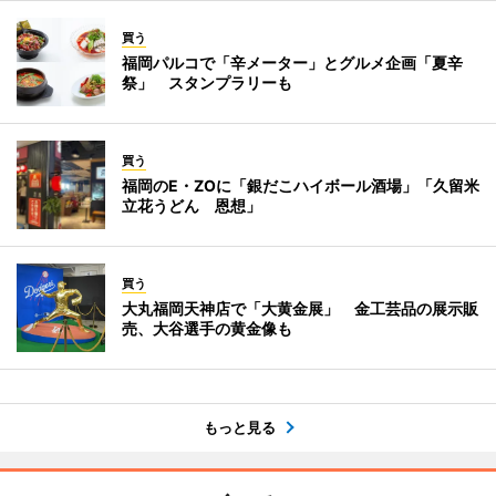
買う
福岡パルコで「辛メーター」とグルメ企画「夏辛
祭」 スタンプラリーも
買う
福岡のE・ZOに「銀だこハイボール酒場」「久留米
立花うどん 恩想」
買う
大丸福岡天神店で「大黄金展」 金工芸品の展示販
売、大谷選手の黄金像も
もっと見る