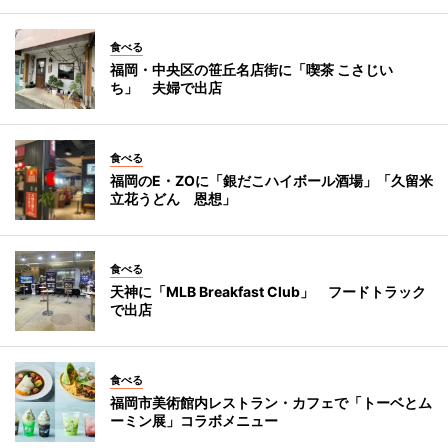
食べる
福岡・中央区の笹丘名店街に「喫茶 こさじい
ち」 夫婦で出店
食べる
福岡のE・ZOに「銀だこハイボール酒場」「久留米
立花うどん 恩想」
食べる
天神に「MLB Breakfast Club」 フードトラック
で出店
食べる
福岡市美術館内レストラン・カフェで「トーベとム
ーミン展」コラボメニュー