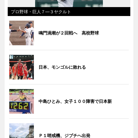
プロ野球・巨人７―３ヤクルト
鳴門渦潮が２回戦へ 高校野球
日本、モンゴルに敗れる
中島ひとみ、女子１００障害で日本新
Ｐ１哨戒機、ジブチへ出発