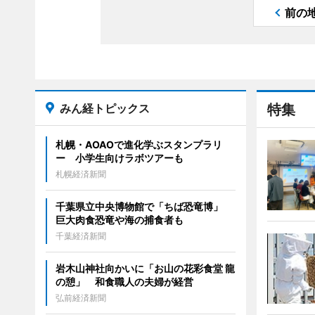
前の
みん経トピックス
特集
札幌・AOAOで進化学ぶスタンプラリ
ー 小学生向けラボツアーも
札幌経済新聞
千葉県立中央博物館で「ちば恐竜博」
巨大肉食恐竜や海の捕食者も
千葉経済新聞
岩木山神社向かいに「お山の花彩食堂 龍
の憩」 和食職人の夫婦が経営
弘前経済新聞