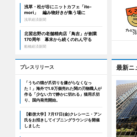
浅草・松が谷にニットカフェ「ito-
mori」 編み物好きが集う場に
浅草経済新聞
北習志野の老舗精肉店「鳥吉」が創業
170周年 幕末から続くのれん守る
船橋経済新聞
プレスリリース
最新ニ
「うちの猫が爪切りを嫌がらなくなっ
た！」海外で1.9万個売れた関の刃物職人が
作る「少ない力で静かに切れる」猫用爪切
り、国内発売開始。
【叡啓大学】7月17日(金)クレシーニ・アン
氏をお招きしてイブニングラウンジを開催
しました