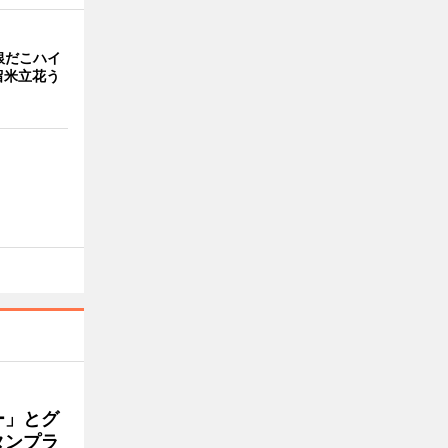
銀だこハイ
留米立花う
ー」とグ
タンプラ