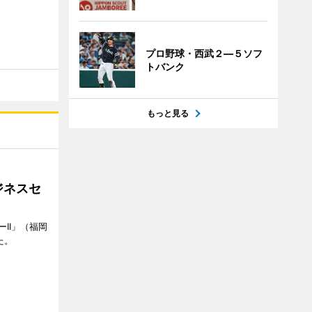
プロ野球・西武２―５ソフ
トバンク
もっと見る
ジネスセ
II」（福岡
た。