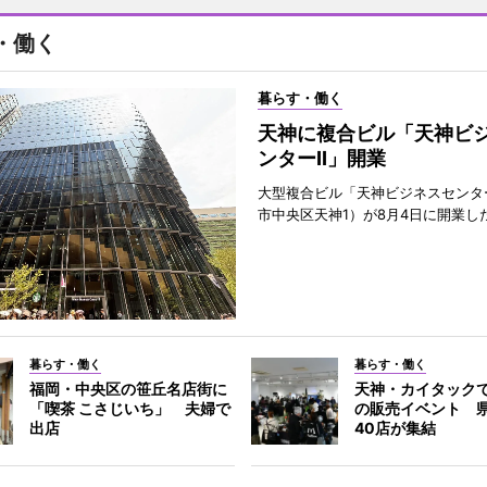
・働く
暮らす・働く
天神に複合ビル「天神ビ
ンターII」開業
大型複合ビル「天神ビジネスセンター
市中央区天神1）が8月4日に開業し
暮らす・働く
暮らす・働く
福岡・中央区の笹丘名店街に
天神・カイタック
「喫茶 こさじいち」 夫婦で
の販売イベント 
出店
40店が集結