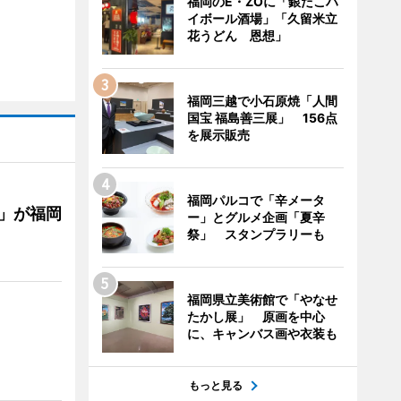
福岡のE・ZOに「銀だこハ
イボール酒場」「久留米立
花うどん 恩想」
福岡三越で小石原焼「人間
国宝 福島善三展」 156点
を展示販売
福岡パルコで「辛メータ
」が福岡
ー」とグルメ企画「夏辛
祭」 スタンプラリーも
福岡県立美術館で「やなせ
たかし展」 原画を中心
に、キャンバス画や衣装も
もっと見る