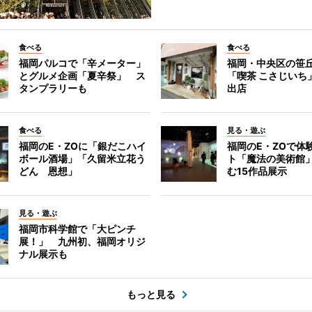
食べる
食べる
福岡パルコで「辛メーター」
福岡・中央区の笹
とグルメ企画「夏辛祭」 ス
「喫茶 こさじいち
タンプラリーも
出店
食べる
見る・遊ぶ
福岡のE・ZOに「銀だこハイ
福岡のE・ZOで体
ボール酒場」「久留米立花う
ト「魔法の美術館
どん 恩想」
む15作品展示
見る・遊ぶ
福岡市科学館で「大ピンチ
展！」 九州初、福岡オリジ
ナル展示も
もっと見る