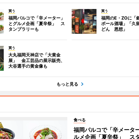
買う
買う
福岡パルコで「辛メーター」
福岡のE・ZOに「
とグルメ企画「夏辛祭」 ス
ボール酒場」「久
タンプラリーも
どん 恩想」
買う
大丸福岡天神店で「大黄金
展」 金工芸品の展示販売、
大谷選手の黄金像も
もっと見る
食べる
福岡パルコで「辛メータ
ルメ企画「夏辛祭」 ス