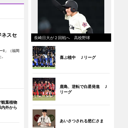
ジネスセ
長崎日大が２回戦へ 高校野球
II」（福岡
た。
喜ぶ植中 Ｊリーグ
鹿島、逆転で白星発進 Ｊ
リーグ
で観葉植物
県内外から
あいさつされる悠仁さま