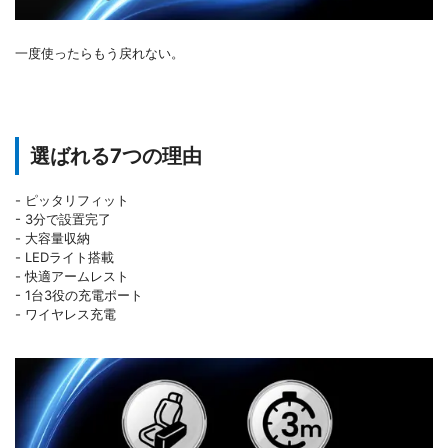
一度使ったらもう戻れない。
選ばれる7つの理由
- ピッタリフィット
- 3分で設置完了
- 大容量収納
- LEDライト搭載
- 快適アームレスト
- 1台3役の充電ポート
- ワイヤレス充電