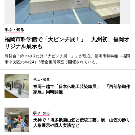
学ぶ・知る
福岡市科学館で「大ピンチ展！」 九州初、福岡オ
リジナル展示も
展覧会「鈴木のりたけ『大ピンチ展！』」が現在、福岡市科学館（福岡
市中央区六本松4）3階企画展示室で開催されている。
学ぶ・知る
福岡三越で「日本伝統工芸染織展」 「西部染織作
家展」同時開催
学ぶ・知る
天神で「博多祇園山笠と伝統工芸」展 山笠の飾り
人形展示や職人実演など