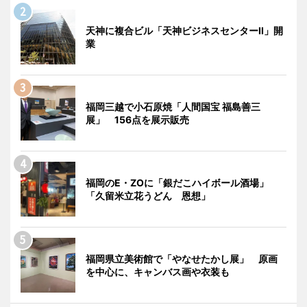
天神に複合ビル「天神ビジネスセンターII」開
業
福岡三越で小石原焼「人間国宝 福島善三
展」 156点を展示販売
福岡のE・ZOに「銀だこハイボール酒場」
「久留米立花うどん 恩想」
福岡県立美術館で「やなせたかし展」 原画
を中心に、キャンバス画や衣装も