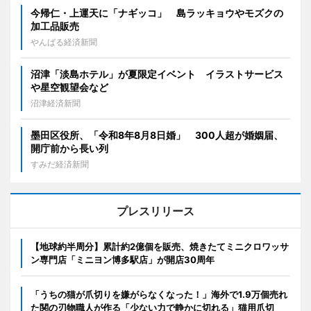
今帰仁・上運天に「ナギッコ」 島ラッキョウやモズクの
加工品販売
やんばる経済新聞
沼津「淡島ホテル」が夏限定イベント イラストサービス
や星空観望会など
沼津経済新聞
墨田区役所、「令和8年8月8日婚」 300人超が婚姻届、
開庁前から長い列
すみだ経済新聞
プレスリリース
【地球約半周分】累計約2億個を販売、焼きたてミニクロワッサ
ン専門店「ミニヨン博多駅店」が開店30周年
「うちの猫が爪切りを嫌がらなくなった！」海外で1.9万個売れ
た関の刃物職人が作る「少ない力で静かに切れる」猫用爪切