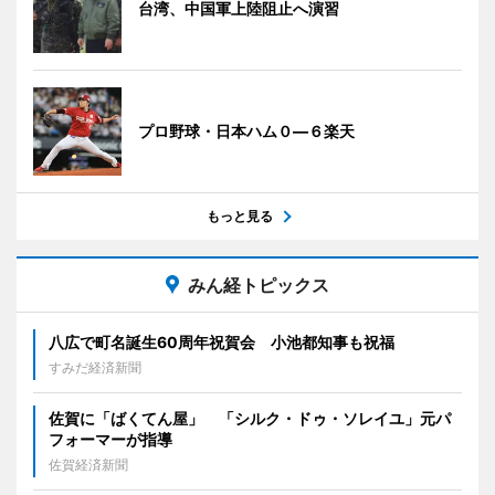
台湾、中国軍上陸阻止へ演習
プロ野球・日本ハム０―６楽天
もっと見る
みん経トピックス
八広で町名誕生60周年祝賀会 小池都知事も祝福
すみだ経済新聞
佐賀に「ばくてん屋」 「シルク・ドゥ・ソレイユ」元パ
フォーマーが指導
佐賀経済新聞