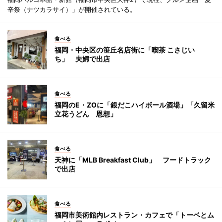
辛祭（ナツカラサイ）」が開催されている。
食べる
福岡・中央区の笹丘名店街に「喫茶 こさじい
ち」 夫婦で出店
食べる
福岡のE・ZOに「銀だこハイボール酒場」「久留米
立花うどん 恩想」
食べる
天神に「MLB Breakfast Club」 フードトラック
で出店
食べる
福岡市美術館内レストラン・カフェで「トーベとム