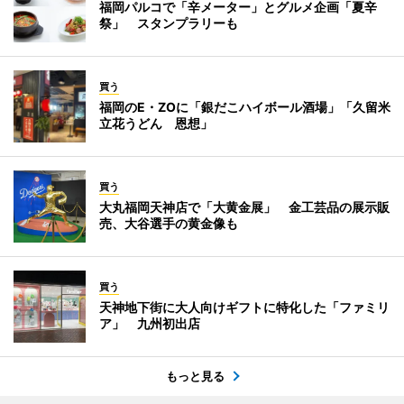
福岡パルコで「辛メーター」とグルメ企画「夏辛
祭」 スタンプラリーも
買う
福岡のE・ZOに「銀だこハイボール酒場」「久留米
立花うどん 恩想」
買う
大丸福岡天神店で「大黄金展」 金工芸品の展示販
売、大谷選手の黄金像も
買う
天神地下街に大人向けギフトに特化した「ファミリ
ア」 九州初出店
もっと見る