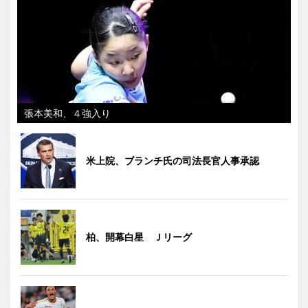
張本美和、４強入り
米上院、ブランチ氏の司法長官人事承認
柏、開幕白星 Ｊリーグ