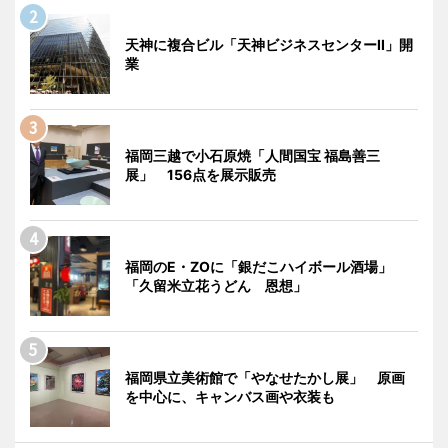
天神に複合ビル「天神ビジネスセンターII」開
業
福岡三越で小石原焼「人間国宝 福島善三
展」 156点を展示販売
福岡のE・ZOに「銀だこハイボール酒場」
「久留米立花うどん 恩想」
福岡県立美術館で「やなせたかし展」 原画
を中心に、キャンバス画や衣装も