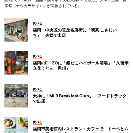
辛祭（ナツカラサイ）」が開催されている。
食べる
福岡・中央区の笹丘名店街に「喫茶 こさじい
ち」 夫婦で出店
食べる
福岡のE・ZOに「銀だこハイボール酒場」「久留米
立花うどん 恩想」
食べる
天神に「MLB Breakfast Club」 フードトラック
で出店
食べる
福岡市美術館内レストラン・カフェで「トーベとム