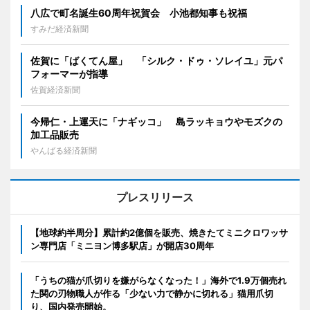
八広で町名誕生60周年祝賀会 小池都知事も祝福
すみだ経済新聞
佐賀に「ばくてん屋」 「シルク・ドゥ・ソレイユ」元パ
フォーマーが指導
佐賀経済新聞
今帰仁・上運天に「ナギッコ」 島ラッキョウやモズクの
加工品販売
やんばる経済新聞
プレスリリース
【地球約半周分】累計約2億個を販売、焼きたてミニクロワッサ
ン専門店「ミニヨン博多駅店」が開店30周年
「うちの猫が爪切りを嫌がらなくなった！」海外で1.9万個売れ
た関の刃物職人が作る「少ない力で静かに切れる」猫用爪切
り、国内発売開始。