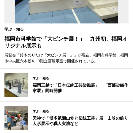
学ぶ・知る
福岡市科学館で「大ピンチ展！」 九州初、福岡オ
リジナル展示も
展覧会「鈴木のりたけ『大ピンチ展！』」が現在、福岡市科学館（福岡
市中央区六本松4）3階企画展示室で開催されている。
学ぶ・知る
福岡三越で「日本伝統工芸染織展」 「西部染織作
家展」同時開催
学ぶ・知る
天神で「博多祇園山笠と伝統工芸」展 山笠の飾り
人形展示や職人実演など