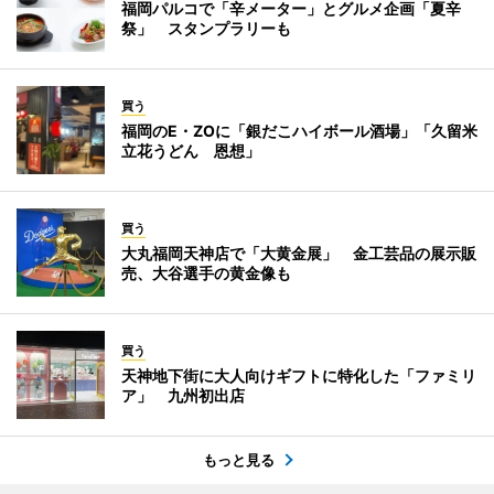
福岡パルコで「辛メーター」とグルメ企画「夏辛
祭」 スタンプラリーも
買う
福岡のE・ZOに「銀だこハイボール酒場」「久留米
立花うどん 恩想」
買う
大丸福岡天神店で「大黄金展」 金工芸品の展示販
売、大谷選手の黄金像も
買う
天神地下街に大人向けギフトに特化した「ファミリ
ア」 九州初出店
もっと見る