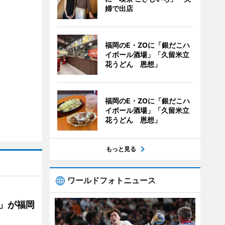
婦で出店
福岡のE・ZOに「銀だこハ
イボール酒場」「久留米立
花うどん 恩想」
福岡のE・ZOに「銀だこハ
イボール酒場」「久留米立
花うどん 恩想」
もっと見る
ワールドフォトニュース
」が福岡