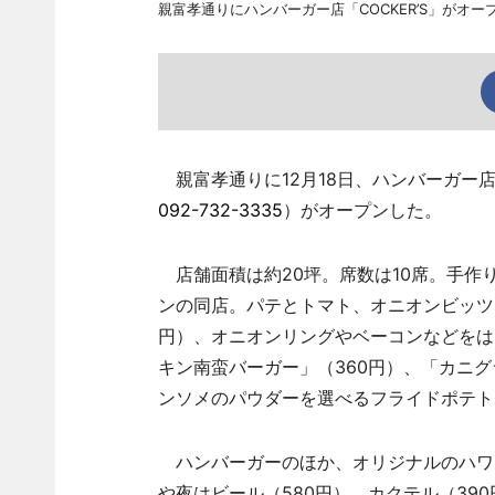
親富孝通りにハンバーガー店「COCKER’S」がオー
親富孝通りに12月18日、ハンバーガー店「
092-732-3335
）がオープンした。
店舗面積は約20坪。席数は10席。手作
ンの同店。パテとトマト、オニオンビッツ
円）、オニオンリングやベーコンなどをは
キン南蛮バーガー」（360円）、「カニグ
ンソメのパウダーを選べるフライドポテト
ハンバーガーのほか、オリジナルのハワイ
や夜はビール（580円）、カクテル（39