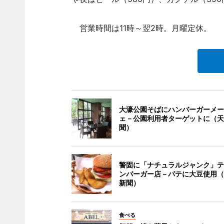
営業時間は11時～翌2時。月曜定休。
大濠公園そばにハンバーガーメー
ェ－公園利用者ターゲットに（天
聞）
警固に「ナチュラルジャンク」テ
ンバーガー店－パテに大豆使用（
新聞）
食べる