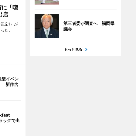
街に「喫
出店
第三者委が調査へ 福岡県
笹丘1）が
議会
たった。
もっと見る
験型イベン
」 新作含
fast
トラックで出