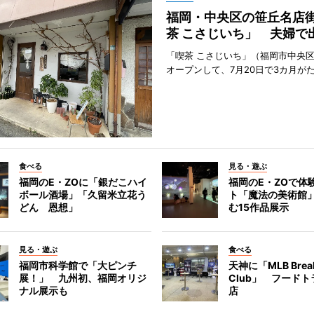
福岡・中央区の笹丘名店
茶 こさじいち」 夫婦で
「喫茶 こさじいち」（福岡市中央区
オープンして、7月20日で3カ月が
食べる
見る・遊ぶ
福岡のE・ZOに「銀だこハイ
福岡のE・ZOで体
ボール酒場」「久留米立花う
ト「魔法の美術館
どん 恩想」
む15作品展示
見る・遊ぶ
食べる
福岡市科学館で「大ピンチ
天神に「MLB Break
展！」 九州初、福岡オリジ
Club」 フード
ナル展示も
店