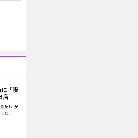
街に「喫
出店
笹丘1）が
たった。