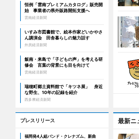
恒例「雲南プレミアムカタログ」販売開
始 事業者の県外販路開拓支援へ
雲南経済新聞
いすみ市図書館で、絵本作家どいかやさ
ん講演会 田舎暮らしの魅力話す
外房経済新聞
飯南・来島で「子どもの声」を考える研
修会 言葉の背景にも目を向けて
雲南経済新聞
瑞穂町郷土資料館で「キツネ展」 身近
な野生、10年の記録を紹介
西多摩経済新聞
プレスリリース
最新ニ
福岡発4人組バンド・クレナズム、新曲