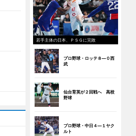
若手主体の日本、ＰＳＧに完敗
プロ野球・ロッテ８―０西
武
仙台育英が２回戦へ 高校
野球
プロ野球・中日４―１ヤク
ルト