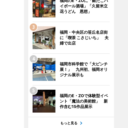
福岡のE・ZOに「銀だこハ
イボール酒場」「久留米立
花うどん 恩想」
福岡・中央区の笹丘名店街
に「喫茶 こさじいち」 夫
婦で出店
福岡市科学館で「大ピンチ
展！」 九州初、福岡オリ
ジナル展示も
福岡のE・ZOで体験型イベ
ント「魔法の美術館」 新
作含む15作品展示
もっと見る