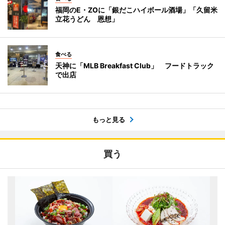
福岡のE・ZOに「銀だこハイボール酒場」「久留米
立花うどん 恩想」
食べる
天神に「MLB Breakfast Club」 フードトラック
で出店
もっと見る
買う