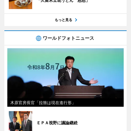
「久留米立花うどん 恩想」
もっと見る
ワールドフォトニュース
木原官房長官「拉致は現在進行形」
ＥＰＡ視野に議論継続