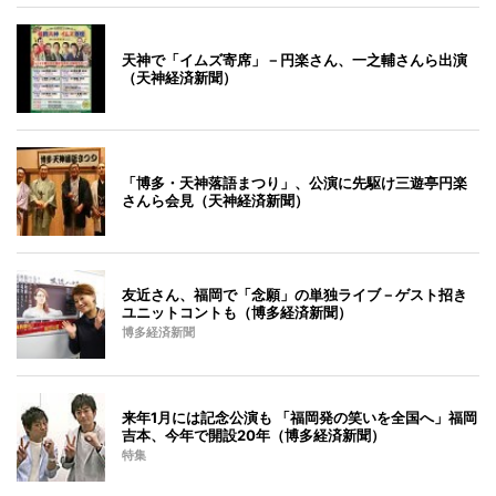
天神で「イムズ寄席」－円楽さん、一之輔さんら出演
（天神経済新聞）
「博多・天神落語まつり」、公演に先駆け三遊亭円楽
さんら会見（天神経済新聞）
友近さん、福岡で「念願」の単独ライブ－ゲスト招き
ユニットコントも（博多経済新聞）
博多経済新聞
来年1月には記念公演も 「福岡発の笑いを全国へ」福岡
吉本、今年で開設20年（博多経済新聞）
特集