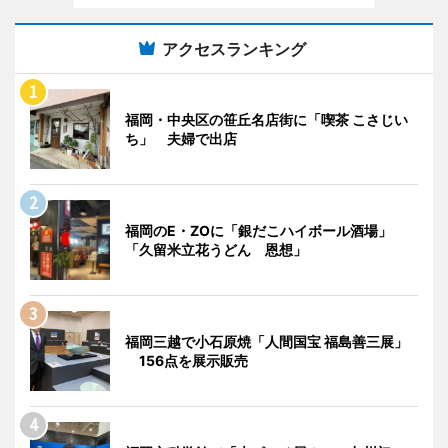
アクセスランキング
福岡・中央区の笹丘名店街に「喫茶 こさじい
ち」 夫婦で出店
福岡のE・ZOに「銀だこハイボール酒場」
「久留米立花うどん 恩想」
福岡三越で小石原焼「人間国宝 福島善三展」
156点を展示販売