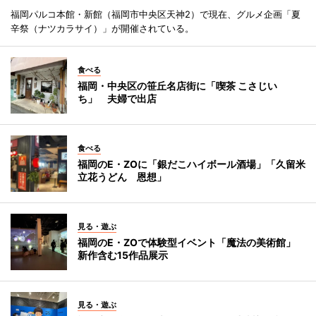
福岡パルコ本館・新館（福岡市中央区天神2）で現在、グルメ企画「夏
辛祭（ナツカラサイ）」が開催されている。
食べる
福岡・中央区の笹丘名店街に「喫茶 こさじい
ち」 夫婦で出店
食べる
福岡のE・ZOに「銀だこハイボール酒場」「久留米
立花うどん 恩想」
見る・遊ぶ
福岡のE・ZOで体験型イベント「魔法の美術館」
新作含む15作品展示
見る・遊ぶ