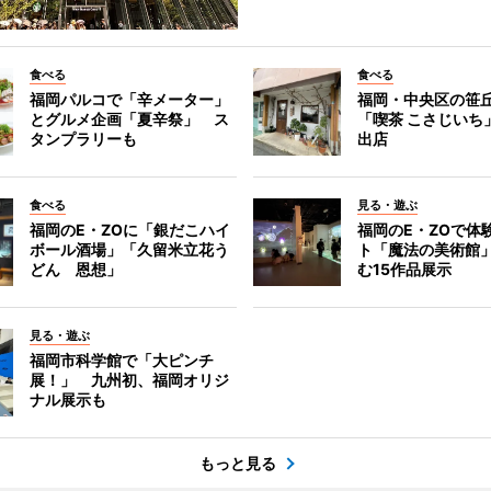
食べる
食べる
福岡パルコで「辛メーター」
福岡・中央区の笹
とグルメ企画「夏辛祭」 ス
「喫茶 こさじいち
タンプラリーも
出店
食べる
見る・遊ぶ
福岡のE・ZOに「銀だこハイ
福岡のE・ZOで体
ボール酒場」「久留米立花う
ト「魔法の美術館
どん 恩想」
む15作品展示
見る・遊ぶ
福岡市科学館で「大ピンチ
展！」 九州初、福岡オリジ
ナル展示も
もっと見る