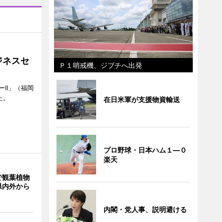
ジネスセ
Ｐ１哨戒機、ジブチへ出発
II」（福岡
た。
在日米軍が支援物資輸送
プロ野球・日本ハム１―０
楽天
で観葉植物
県内外から
内閣・党人事、説明避ける