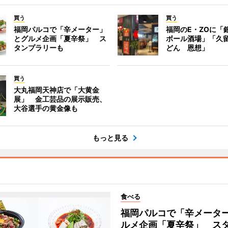
買う
買う
福岡パルコで「辛メーター」
福岡のE・ZOに「
とグルメ企画「夏辛祭」 ス
ボール酒場」「久
タンプラリーも
どん 恩想」
買う
大丸福岡天神店で「大黄金
展」 金工芸品の展示販売、
大谷選手の黄金像も
もっと見る
食べる
福岡パルコで「辛メータ
ルメ企画「夏辛祭」 ス