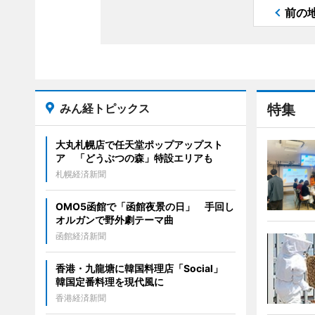
前の
みん経トピックス
特集
大丸札幌店で任天堂ポップアップスト
ア 「どうぶつの森」特設エリアも
札幌経済新聞
OMO5函館で「函館夜景の日」 手回し
オルガンで野外劇テーマ曲
函館経済新聞
香港・九龍塘に韓国料理店「Social」
韓国定番料理を現代風に
香港経済新聞