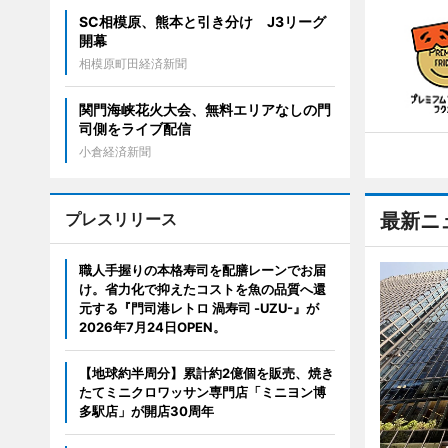
SC相模原、熊本と引き分け J3リーグ
開幕
相模原町田経済新聞
関門海峡花火大会、無料エリアなしの門
司側をライブ配信
小倉経済新聞
プレスリリース
最新ニ
職人手握りの本格寿司を配膳レーンでお届
け。省力化で抑えたコストを魚の品質へ還
元する『門司港レトロ 渦寿司 -UZU-』が
2026年7月24日OPEN。
【地球約半周分】累計約2億個を販売、焼き
たてミニクロワッサン専門店「ミニヨン博
多駅店」が開店30周年