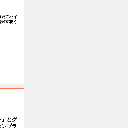
銀だこハイ
留米立花う
ー」とグ
タンプラ