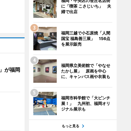
福岡・中央区の笹丘名店街
に「喫茶 こさじいち」 夫
婦で出店
福岡三越で小石原焼「人間
国宝 福島善三展」 156点
を展示販売
福岡県立美術館で「やなせ
」が福岡
たかし展」 原画を中心
に、キャンバス画や衣装も
福岡市科学館で「大ピンチ
展！」 九州初、福岡オリ
ジナル展示も
もっと見る