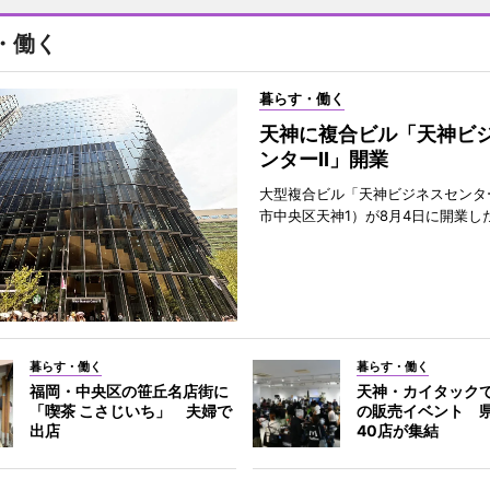
・働く
暮らす・働く
天神に複合ビル「天神ビ
ンターII」開業
大型複合ビル「天神ビジネスセンター
市中央区天神1）が8月4日に開業し
暮らす・働く
暮らす・働く
福岡・中央区の笹丘名店街に
天神・カイタック
「喫茶 こさじいち」 夫婦で
の販売イベント 
出店
40店が集結