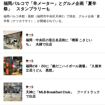
福岡パルコで「辛メーター」とグルメ企画「夏辛
祭」 スタンプラリーも
福岡パルコ本館・新館（福岡市中央区天神2）で現在、グルメ企画「夏
辛祭（ナツカラサイ）」が開催されている。
食べる
福岡・中央区の笹丘名店街に「喫茶 こさじい
ち」 夫婦で出店
食べる
福岡のE・ZOに「銀だこハイボール酒場」「久留米
立花うどん 恩想」
食べる
天神に「MLB Breakfast Club」 フードトラック
で出店