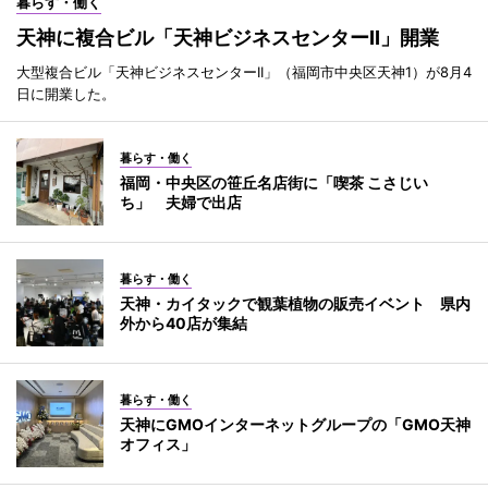
暮らす・働く
天神に複合ビル「天神ビジネスセンターII」開業
大型複合ビル「天神ビジネスセンターII」（福岡市中央区天神1）が8月4
日に開業した。
暮らす・働く
福岡・中央区の笹丘名店街に「喫茶 こさじい
ち」 夫婦で出店
暮らす・働く
天神・カイタックで観葉植物の販売イベント 県内
外から40店が集結
暮らす・働く
天神にGMOインターネットグループの「GMO天神
オフィス」