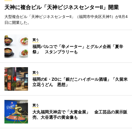
天神に複合ビル「天神ビジネスセンターII」開業
大型複合ビル「天神ビジネスセンターII」（福岡市中央区天神1）が8月4
日に開業した。
買う
福岡パルコで「辛メーター」とグルメ企画「夏辛
祭」 スタンプラリーも
買う
福岡のE・ZOに「銀だこハイボール酒場」「久留米
立花うどん 恩想」
買う
大丸福岡天神店で「大黄金展」 金工芸品の展示販
売、大谷選手の黄金像も