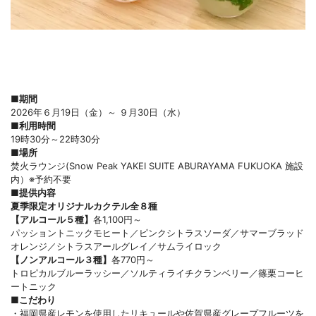
■期間
2026年６月19日（金）～ ９月30日（水）
■利用時間
19時30分～22時30分
■場所
焚火ラウンジ(Snow Peak YAKEI SUITE ABURAYAMA FUKUOKA 施設
内）※予約不要
■提供内容
夏季限定オリジナルカクテル全８種
【アルコール５種】
各1,100円～
パッショントニックモヒート／ピンクシトラスソーダ／サマーブラッド
オレンジ／シトラスアールグレイ／サムライロック
【ノンアルコール３種】
各770円～
トロピカルブルーラッシー／ソルティライチクランベリー／篠栗コーヒ
ートニック
■こだわり
・福岡県産レモンを使用したリキュールや佐賀県産グレープフルーツを