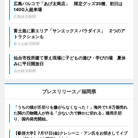
広島パルコで「あげ太商店」 限定グッズ35種、初日は
1400人超来場
広島経済新聞
富士急に新エリア「サンエックス パラダイス」 2つのア
トラクションも
富士山経済新聞
仙台市役所建て替え現場に子どもの遊び・学びの場 夏休
みに平日開放日
仙台経済新聞
プレスリリース／福岡県
「うちの猫が爪切りを嫌がらなくなった！」海外で1.9万個売れ
た関の刃物職人が作る「少ない力で静かに切れる」猫用爪切
り、国内発売開始。
【叡啓大学】7月17日(金)クレシーニ・アン氏をお招きしてイブ