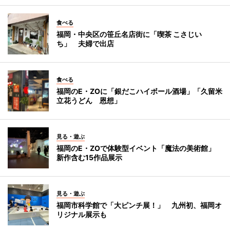
食べる
福岡・中央区の笹丘名店街に「喫茶 こさじい
ち」 夫婦で出店
食べる
福岡のE・ZOに「銀だこハイボール酒場」「久留米
立花うどん 恩想」
見る・遊ぶ
福岡のE・ZOで体験型イベント「魔法の美術館」
新作含む15作品展示
見る・遊ぶ
福岡市科学館で「大ピンチ展！」 九州初、福岡オ
リジナル展示も