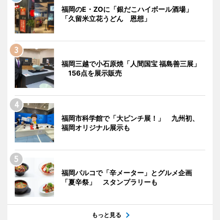
福岡のE・ZOに「銀だこハイボール酒場」
「久留米立花うどん 恩想」
福岡三越で小石原焼「人間国宝 福島善三展」
156点を展示販売
福岡市科学館で「大ピンチ展！」 九州初、
福岡オリジナル展示も
福岡パルコで「辛メーター」とグルメ企画
「夏辛祭」 スタンプラリーも
もっと見る