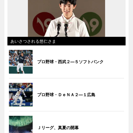
あいさつされる悠仁さま
プロ野球・西武２―５ソフトバンク
プロ野球・ＤｅＮＡ２―１広島
Ｊリーグ、真夏の開幕