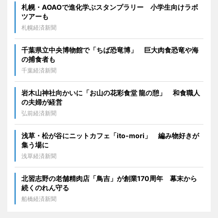
札幌・AOAOで進化学ぶスタンプラリー 小学生向けラボ
ツアーも
札幌経済新聞
千葉県立中央博物館で「ちば恐竜博」 巨大肉食恐竜や海
の捕食者も
千葉経済新聞
岩木山神社向かいに「お山の花彩食堂 龍の憩」 和食職人
の夫婦が経営
弘前経済新聞
浅草・松が谷にニットカフェ「ito-mori」 編み物好きが
集う場に
浅草経済新聞
北習志野の老舗精肉店「鳥吉」が創業170周年 幕末から
続くのれん守る
船橋経済新聞