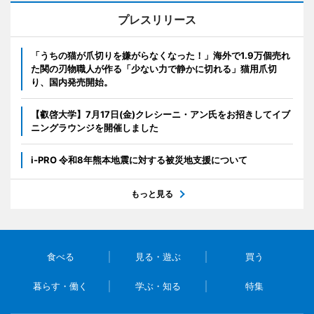
プレスリリース
「うちの猫が爪切りを嫌がらなくなった！」海外で1.9万個売れ
た関の刃物職人が作る「少ない力で静かに切れる」猫用爪切
り、国内発売開始。
【叡啓大学】7月17日(金)クレシーニ・アン氏をお招きしてイブ
ニングラウンジを開催しました
i-PRO 令和8年熊本地震に対する被災地支援について
もっと見る
食べる
見る・遊ぶ
買う
暮らす・働く
学ぶ・知る
特集