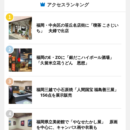
アクセスランキング
福岡・中央区の笹丘名店街に「喫茶 こさじい
ち」 夫婦で出店
福岡のE・ZOに「銀だこハイボール酒場」
「久留米立花うどん 恩想」
福岡三越で小石原焼「人間国宝 福島善三展」
156点を展示販売
福岡県立美術館で「やなせたかし展」 原画
を中心に、キャンバス画や衣装も