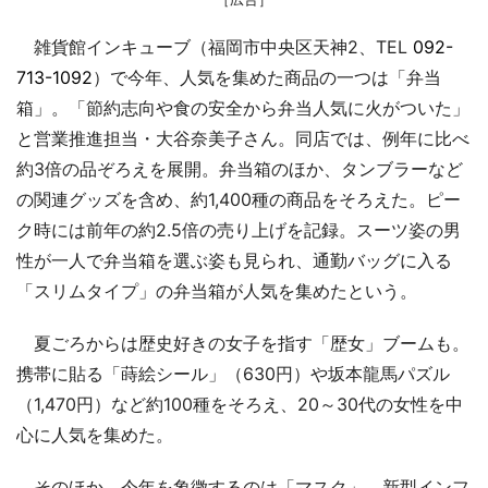
雑貨館インキューブ（福岡市中央区天神2、TEL
092-
713-1092
）で今年、人気を集めた商品の一つは「弁当
箱」。「節約志向や食の安全から弁当人気に火がついた」
と営業推進担当・大谷奈美子さん。同店では、例年に比べ
約3倍の品ぞろえを展開。弁当箱のほか、タンブラーなど
の関連グッズを含め、約1,400種の商品をそろえた。ピー
ク時には前年の約2.5倍の売り上げを記録。スーツ姿の男
性が一人で弁当箱を選ぶ姿も見られ、通勤バッグに入る
「スリムタイプ」の弁当箱が人気を集めたという。
夏ごろからは歴史好きの女子を指す「歴女」ブームも。
携帯に貼る「蒔絵シール」（630円）や坂本龍馬パズル
（1,470円）など約100種をそろえ、20～30代の女性を中
心に人気を集めた。
そのほか、今年を象徴するのは「マスク」。新型インフ