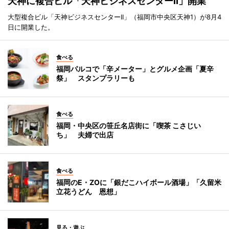
天神に複合ビル「天神ビジネスセンターII」開業
大型複合ビル「天神ビジネスセンターII」（福岡市中央区天神1）が8月4
日に開業した。
食べる
福岡パルコで「辛メーター」とグルメ企画「夏辛
祭」 スタンプラリーも
食べる
福岡・中央区の笹丘名店街に「喫茶 こさじい
ち」 夫婦で出店
食べる
福岡のE・ZOに「銀だこハイボール酒場」「久留米
立花うどん 恩想」
見る・遊ぶ