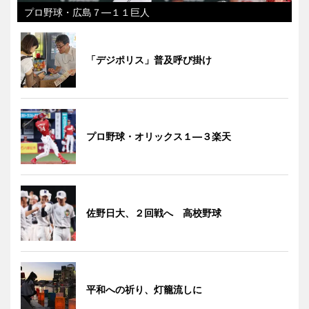
プロ野球・広島７―１１巨人
「デジポリス」普及呼び掛け
プロ野球・オリックス１―３楽天
佐野日大、２回戦へ 高校野球
平和への祈り、灯籠流しに