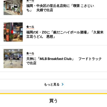
食べる
福岡・中央区の笹丘名店街に「喫茶 こさじい
ち」 夫婦で出店
食べる
福岡のE・ZOに「銀だこハイボール酒場」「久留米
立花うどん 恩想」
食べる
天神に「MLB Breakfast Club」 フードトラック
で出店
もっと見る
買う