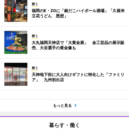
買う
福岡のE・ZOに「銀だこハイボール酒場」「久留米
立花うどん 恩想」
買う
大丸福岡天神店で「大黄金展」 金工芸品の展示販
売、大谷選手の黄金像も
買う
天神地下街に大人向けギフトに特化した「ファミリ
ア」 九州初出店
もっと見る
暮らす・働く