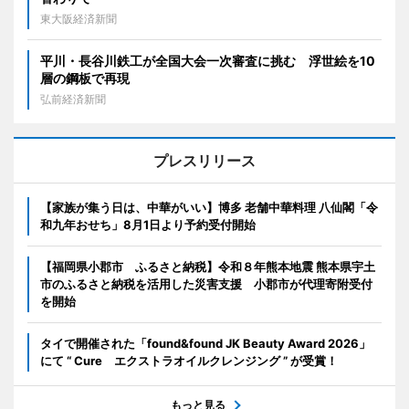
東大阪経済新聞
平川・長谷川鉄工が全国大会一次審査に挑む 浮世絵を10
層の鋼板で再現
弘前経済新聞
プレスリリース
【家族が集う日は、中華がいい】博多 老舗中華料理 八仙閣「令
和九年おせち」8月1日より予約受付開始
【福岡県小郡市 ふるさと納税】令和８年熊本地震 熊本県宇土
市のふるさと納税を活用した災害支援 小郡市が代理寄附受付
を開始
タイで開催された「found&found JK Beauty Award 2026」
にて “ Cure エクストラオイルクレンジング ” が受賞！
もっと見る