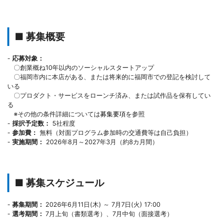
■ 募集概要
-
応募対象：
〇創業概ね10年以内のソーシャルスタートアップ
〇福岡市内に本店がある、または将来的に福岡市での登記を検討して
いる
〇プロダクト・サービスをローンチ済み、または試作品を保有してい
る
※その他の条件詳細については
募集要項
を参照
-
採択予定数：
5社程度
-
参加費：
無料（対面プログラム参加時の交通費等は自己負担）
-
実施期間：
2026年8月～2027年3月（約8カ月間）
■ 募集スケジュール
-
募集期間：
2026年6月11日(木) ～ 7月7日(火) 17:00
-
選考期間：
7月上旬（書類選考）、7月中旬（面接選考）