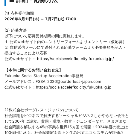
■ 詳細・応募方法
(1) 応募受付期間
2026年6月11日(木) ～ 7月7日(火) 17:00
(2) 応募方法
以下について応募受付期間の間に実施します。
１.公式webサイト内のエントリーフォームよりエントリー（仮応募）
２.自動返信メールにて送付される応募フォームより必要事項を記入・
提出することにより応募
公式webサイト：
https://socialaccelefko.city.fukuoka.lg.jp/
【本件に関するお問い合わせ先】
Fukuoka Social Startup Acceleration事務局
メールアドレス：FSSA_2026@borderless-japan.com
公式webサイト：
https://socialaccelefko.city.fukuoka.lg.jp
??株式会社ボーダレス・ジャパンについて
社会課題をビジネスで解決するソーシャルビジネスしかやらない会社と
して2007年に設立。貧困・環境・教育・ジェンダーなど、さまざまな
社会問題を解決する45の事業を世界15ヵ国で展開・2024年度の売上は
100億円に及ぶ。社会起業家を次々と生み出すエコシステムが評価さ