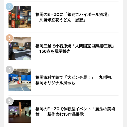
福岡のE・ZOに「銀だこハイボール酒場」
「久留米立花うどん 恩想」
福岡三越で小石原焼「人間国宝 福島善三展」
156点を展示販売
福岡市科学館で「大ピンチ展！」 九州初、
福岡オリジナル展示も
福岡のE・ZOで体験型イベント「魔法の美術
館」 新作含む15作品展示