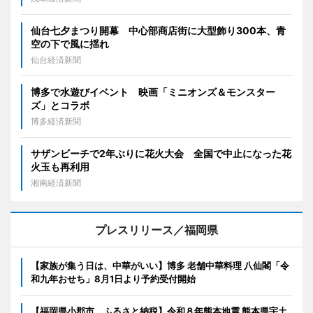
仙台七夕まつり開幕 中心部商店街に大型飾り300本、青
空の下で風に揺れ
仙台経済新聞
博多で水遊びイベント 映画「ミニオンズ＆モンスター
ズ」とコラボ
博多経済新聞
サザンビーチで2年ぶりに花火大会 全国で中止になった花
火玉も再利用
湘南経済新聞
プレスリリース／福岡県
【家族が集う日は、中華がいい】博多 老舗中華料理 八仙閣「令
和九年おせち」8月1日より予約受付開始
【福岡県小郡市 ふるさと納税】令和８年熊本地震 熊本県宇土