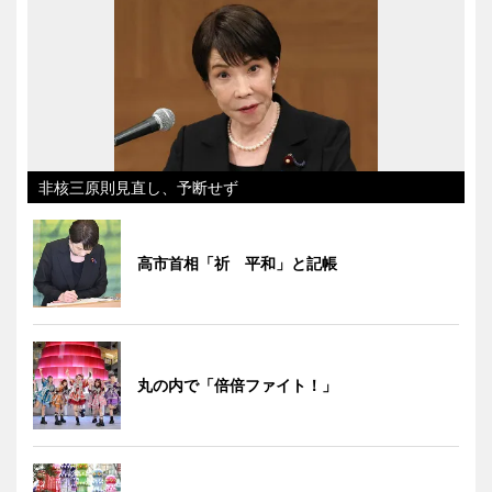
非核三原則見直し、予断せず
高市首相「祈 平和」と記帳
丸の内で「倍倍ファイト！」