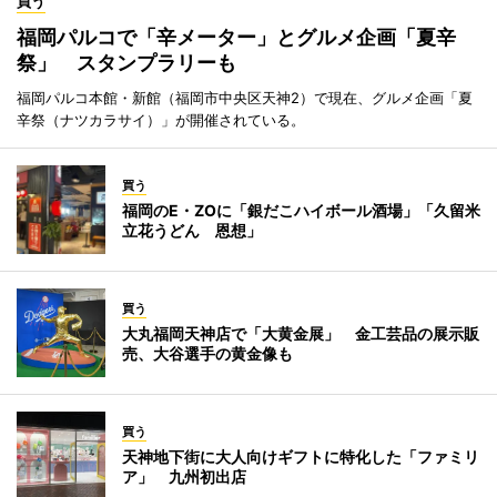
買う
福岡パルコで「辛メーター」とグルメ企画「夏辛
祭」 スタンプラリーも
福岡パルコ本館・新館（福岡市中央区天神2）で現在、グルメ企画「夏
辛祭（ナツカラサイ）」が開催されている。
買う
福岡のE・ZOに「銀だこハイボール酒場」「久留米
立花うどん 恩想」
買う
大丸福岡天神店で「大黄金展」 金工芸品の展示販
売、大谷選手の黄金像も
買う
天神地下街に大人向けギフトに特化した「ファミリ
ア」 九州初出店