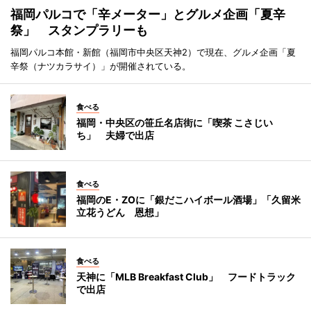
福岡パルコで「辛メーター」とグルメ企画「夏辛
祭」 スタンプラリーも
福岡パルコ本館・新館（福岡市中央区天神2）で現在、グルメ企画「夏
辛祭（ナツカラサイ）」が開催されている。
食べる
福岡・中央区の笹丘名店街に「喫茶 こさじい
ち」 夫婦で出店
食べる
福岡のE・ZOに「銀だこハイボール酒場」「久留米
立花うどん 恩想」
食べる
天神に「MLB Breakfast Club」 フードトラック
で出店