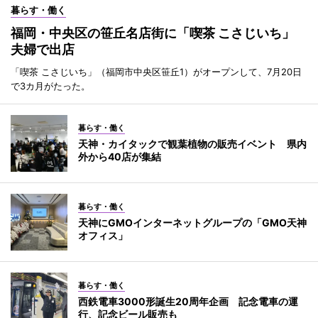
暮らす・働く
福岡・中央区の笹丘名店街に「喫茶 こさじいち」
夫婦で出店
「喫茶 こさじいち」（福岡市中央区笹丘1）がオープンして、7月20日
で3カ月がたった。
暮らす・働く
天神・カイタックで観葉植物の販売イベント 県内
外から40店が集結
暮らす・働く
天神にGMOインターネットグループの「GMO天神
オフィス」
暮らす・働く
西鉄電車3000形誕生20周年企画 記念電車の運
行、記念ビール販売も