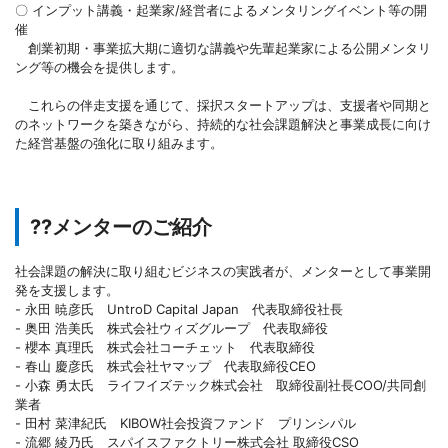
〇 インプット講義・起業家/経営者によるメンタリングイベント等の開
催
創業初期・事業拡大期に適切な講義や先輩起業家による公開メンタリ
ング等の機会を提供します。
これらの伴走支援を通じて、採択スタートアップは、支援者や同期と
のネットワークを築きながら、持続的な社会課題解決と事業成長に向け
た経営基盤の強化に取り組みます。
??メンターのご紹介
社会課題の解決に取り組むビジネスの実践者が、メンターとして事業開
発を支援します。
- 永田 暁彦氏 UntroD Capital Japan 代表取締役社長
- 奥田 浩美氏 株式会社ウィズグループ 代表取締役
- 櫻本 真理氏 株式会社コーチェット 代表取締役
- 春山 慶彦氏 株式会社ヤマップ 代表取締役CEO
- 小森 勇太氏 ライフイズテック株式会社 取締役副社長COO/共同創
業者
- 田村 菜津紀氏 KIBOW社会投資ファンド プリンシパル
- 流郷 綾乃氏 スパイスファクトリー株式会社 取締役CSO