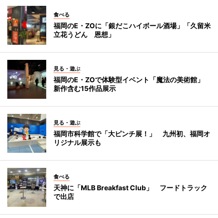
食べる
福岡のE・ZOに「銀だこハイボール酒場」「久留米
立花うどん 恩想」
見る・遊ぶ
福岡のE・ZOで体験型イベント「魔法の美術館」
新作含む15作品展示
見る・遊ぶ
福岡市科学館で「大ピンチ展！」 九州初、福岡オ
リジナル展示も
食べる
天神に「MLB Breakfast Club」 フードトラック
で出店