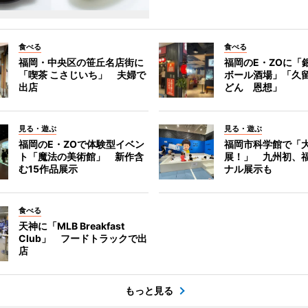
食べる
食べる
福岡・中央区の笹丘名店街に
福岡のE・ZOに「
「喫茶 こさじいち」 夫婦で
ボール酒場」「久
出店
どん 恩想」
見る・遊ぶ
見る・遊ぶ
福岡のE・ZOで体験型イベン
福岡市科学館で「
ト「魔法の美術館」 新作含
展！」 九州初、
む15作品展示
ナル展示も
食べる
天神に「MLB Breakfast
Club」 フードトラックで出
店
もっと見る