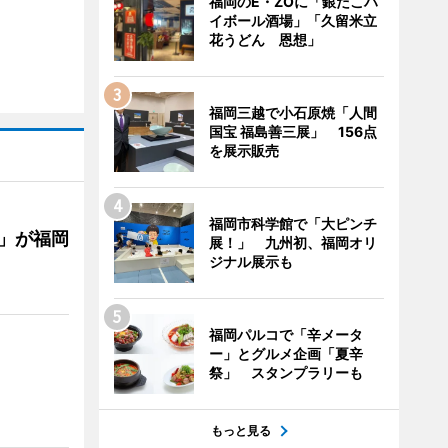
福岡のE・ZOに「銀だこハ
イボール酒場」「久留米立
花うどん 恩想」
福岡三越で小石原焼「人間
国宝 福島善三展」 156点
を展示販売
福岡市科学館で「大ピンチ
」が福岡
展！」 九州初、福岡オリ
ジナル展示も
福岡パルコで「辛メータ
ー」とグルメ企画「夏辛
祭」 スタンプラリーも
もっと見る