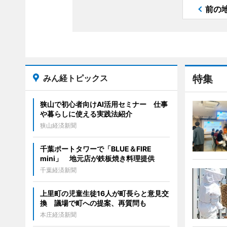
前の
みん経トピックス
特集
狭山で初心者向けAI活用セミナー 仕事
や暮らしに使える実践法紹介
狭山経済新聞
千葉ポートタワーで「BLUE＆FIRE
mini」 地元店が鉄板焼き料理提供
千葉経済新聞
上里町の児童生徒16人が町長らと意見交
換 議場で町への提案、再質問も
本庄経済新聞