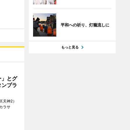
平和への祈り、灯籠流しに
もっと見る
ー」とグ
タンプラ
区天神2）
カラサ