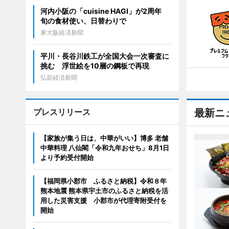
河内小阪の「cuisine HAGI」が2周年
旬の食材使い、日替わりで
東大阪経済新聞
平川・長谷川鉄工が全国大会一次審査に
挑む 浮世絵を10層の鋼板で再現
弘前経済新聞
プレスリリース
最新ニ
【家族が集う日は、中華がいい】博多 老舗
中華料理 八仙閣「令和九年おせち」8月1日
より予約受付開始
【福岡県小郡市 ふるさと納税】令和８年
熊本地震 熊本県宇土市のふるさと納税を活
用した災害支援 小郡市が代理寄附受付を
開始