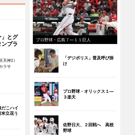
ー」とグ
プロ野球・広島７―１１巨人
タンプラ
「デジポリス」普及呼び掛
区天神2）
け
カラサ
プロ野球・オリックス１―
３楽天
銀だこハイ
留米立花う
佐野日大、２回戦へ 高校
野球