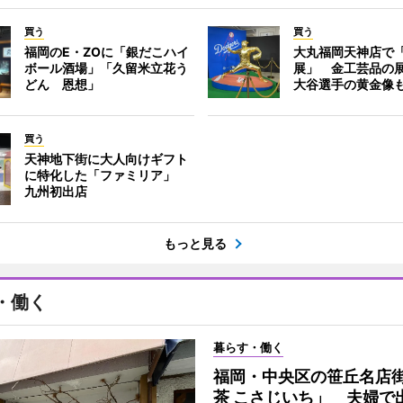
買う
買う
福岡のE・ZOに「銀だこハイ
大丸福岡天神店で
ボール酒場」「久留米立花う
展」 金工芸品の
どん 恩想」
大谷選手の黄金像
買う
天神地下街に大人向けギフト
に特化した「ファミリア」
九州初出店
もっと見る
・働く
暮らす・働く
福岡・中央区の笹丘名店
茶 こさじいち」 夫婦で