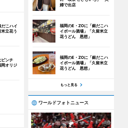
婦で出店
福岡のE・ZOに「銀だこハ
銀だこハイ
イボール酒場」「久留米立
留米立花う
花うどん 恩想」
福岡のE・ZOに「銀だこハ
大ピンチ
イボール酒場」「久留米立
福岡オリジ
花うどん 恩想」
もっと見る
ワールドフォトニュース