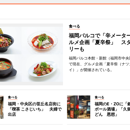
食べる
福岡パルコで「辛メータ
ルメ企画「夏辛祭」 ス
リーも
福岡パルコ本館・新館（福岡市中央
で現在、グルメ企画「夏辛祭（ナツ
イ）」が開催されている。
食べる
食べる
福岡・中央区の笹丘名店街に
福岡のE・ZOに「
「喫茶 こさじいち」 夫婦で
ボール酒場」「久
出店
どん 恩想」