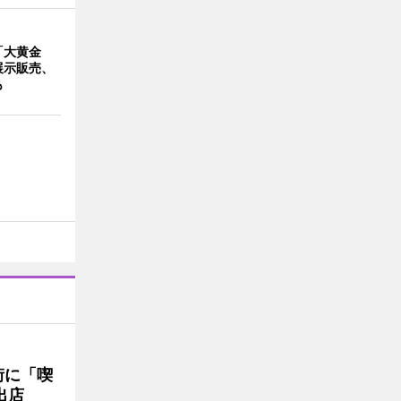
「大黄金
展示販売、
も
街に「喫
出店