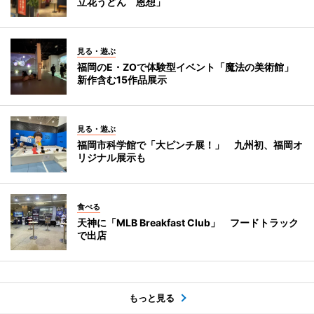
立花うどん 恩想」
見る・遊ぶ
福岡のE・ZOで体験型イベント「魔法の美術館」
新作含む15作品展示
見る・遊ぶ
福岡市科学館で「大ピンチ展！」 九州初、福岡オ
リジナル展示も
食べる
天神に「MLB Breakfast Club」 フードトラック
で出店
もっと見る