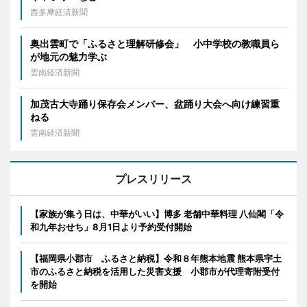
西多摩経済新聞
奥出雲町で「ふるさと理解研修会」 小中学校の教職員ら
が地元の魅力学ぶ
雲南経済新聞
加茂古大寺踊り保存会メンバー、盆踊り大会へ向け練習重
ねる
雲南経済新聞
プレスリリース
【家族が集う日は、中華がいい】博多 老舗中華料理 八仙閣「令
和九年おせち」8月1日より予約受付開始
【福岡県小郡市 ふるさと納税】令和８年熊本地震 熊本県宇土
市のふるさと納税を活用した災害支援 小郡市が代理寄附受付
を開始