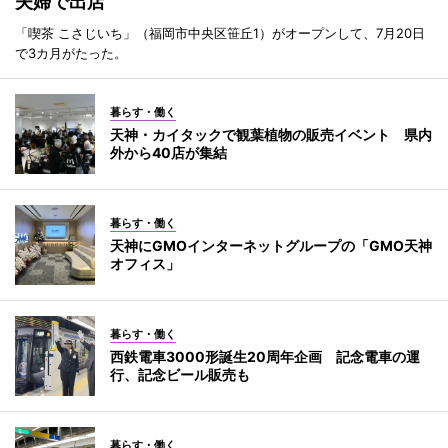
夫婦で出店
「喫茶 こさじいち」（福岡市中央区笹丘1）がオープンして、7月20日
で3カ月がたった。
暮らす・働く
天神・カイタックで観葉植物の販売イベント 県内
外から40店が集結
暮らす・働く
天神にGMOインターネットグループの「GMO天神
オフィス」
暮らす・働く
西鉄電車3000形誕生20周年企画 記念電車の運
行、記念ビール販売も
暮らす・働く