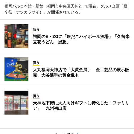
福岡パルコ本館・新館（福岡市中央区天神2）で現在、グルメ企画「夏
辛祭（ナツカラサイ）」が開催されている。
買う
福岡のE・ZOに「銀だこハイボール酒場」「久留米
立花うどん 恩想」
買う
大丸福岡天神店で「大黄金展」 金工芸品の展示販
売、大谷選手の黄金像も
買う
天神地下街に大人向けギフトに特化した「ファミリ
ア」 九州初出店