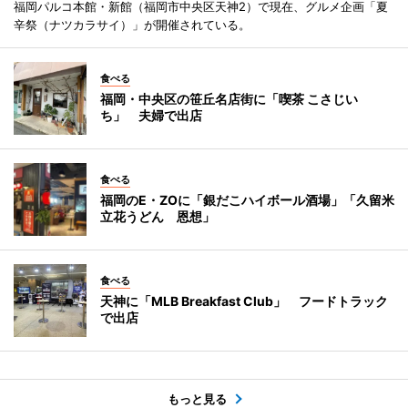
福岡パルコ本館・新館（福岡市中央区天神2）で現在、グルメ企画「夏
辛祭（ナツカラサイ）」が開催されている。
食べる
福岡・中央区の笹丘名店街に「喫茶 こさじい
ち」 夫婦で出店
食べる
福岡のE・ZOに「銀だこハイボール酒場」「久留米
立花うどん 恩想」
食べる
天神に「MLB Breakfast Club」 フードトラック
で出店
もっと見る