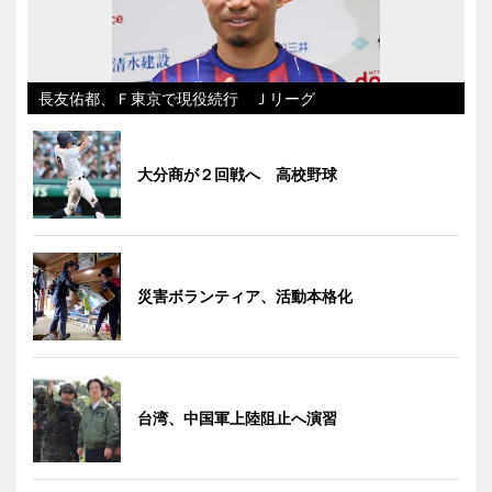
長友佑都、Ｆ東京で現役続行 Ｊリーグ
大分商が２回戦へ 高校野球
災害ボランティア、活動本格化
台湾、中国軍上陸阻止へ演習