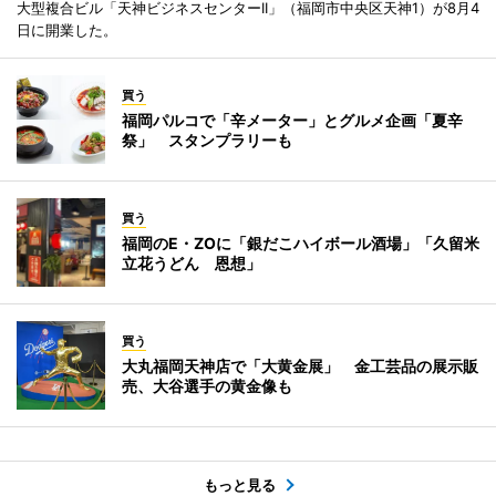
大型複合ビル「天神ビジネスセンターII」（福岡市中央区天神1）が8月4
日に開業した。
買う
福岡パルコで「辛メーター」とグルメ企画「夏辛
祭」 スタンプラリーも
買う
福岡のE・ZOに「銀だこハイボール酒場」「久留米
立花うどん 恩想」
買う
大丸福岡天神店で「大黄金展」 金工芸品の展示販
売、大谷選手の黄金像も
もっと見る