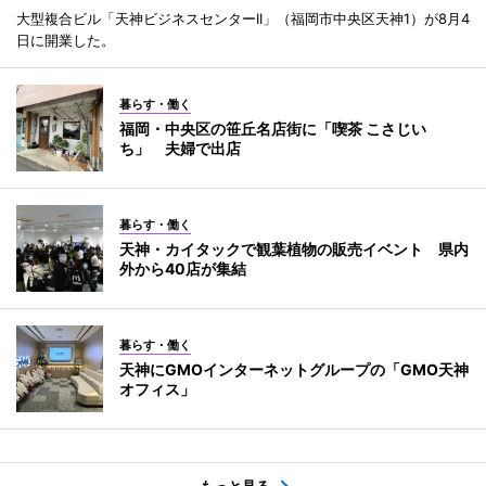
大型複合ビル「天神ビジネスセンターII」（福岡市中央区天神1）が8月4
日に開業した。
暮らす・働く
福岡・中央区の笹丘名店街に「喫茶 こさじい
ち」 夫婦で出店
暮らす・働く
天神・カイタックで観葉植物の販売イベント 県内
外から40店が集結
暮らす・働く
天神にGMOインターネットグループの「GMO天神
オフィス」