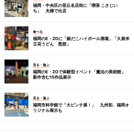
福岡・中央区の笹丘名店街に「喫茶 こさじい
ち」 夫婦で出店
食べる
福岡のE・ZOに「銀だこハイボール酒場」「久留米
立花うどん 恩想」
見る・遊ぶ
福岡のE・ZOで体験型イベント「魔法の美術館」
新作含む15作品展示
見る・遊ぶ
福岡市科学館で「大ピンチ展！」 九州初、福岡オ
リジナル展示も