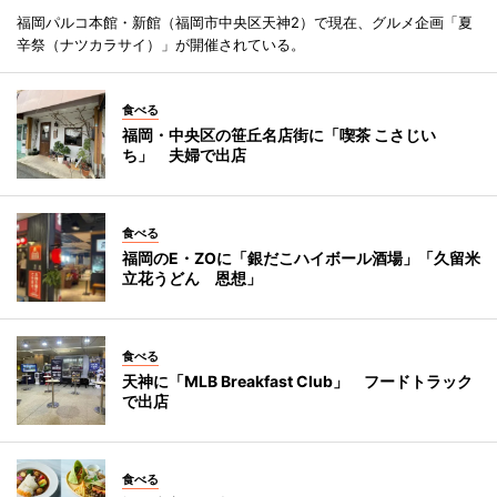
福岡パルコ本館・新館（福岡市中央区天神2）で現在、グルメ企画「夏
辛祭（ナツカラサイ）」が開催されている。
食べる
福岡・中央区の笹丘名店街に「喫茶 こさじい
ち」 夫婦で出店
食べる
福岡のE・ZOに「銀だこハイボール酒場」「久留米
立花うどん 恩想」
食べる
天神に「MLB Breakfast Club」 フードトラック
で出店
食べる