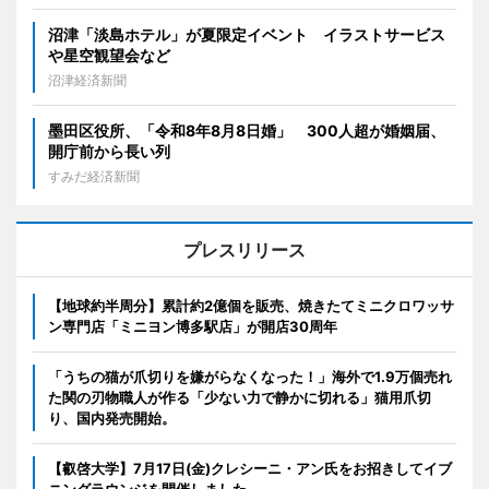
沼津「淡島ホテル」が夏限定イベント イラストサービス
や星空観望会など
沼津経済新聞
墨田区役所、「令和8年8月8日婚」 300人超が婚姻届、
開庁前から長い列
すみだ経済新聞
プレスリリース
【地球約半周分】累計約2億個を販売、焼きたてミニクロワッサ
ン専門店「ミニヨン博多駅店」が開店30周年
「うちの猫が爪切りを嫌がらなくなった！」海外で1.9万個売れ
た関の刃物職人が作る「少ない力で静かに切れる」猫用爪切
り、国内発売開始。
【叡啓大学】7月17日(金)クレシーニ・アン氏をお招きしてイブ